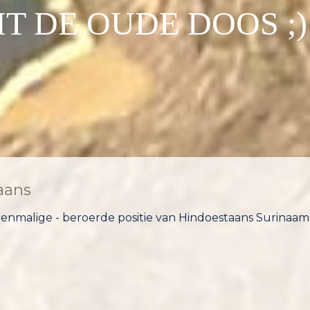
T DE OUDE DOOS ;)
aans
 toenmalige - beroerde positie van Hindoestaans Surina