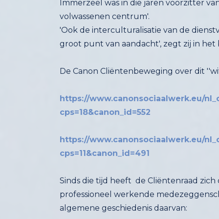
Immerzeel was in die jaren voorzitter va
volwassenen centrum'.
'Ook de interculturalisatie van de dienst
groot punt van aandacht', zegt zij in het 
De Canon Cliëntenbeweging over dit ''wit
https://www.canonsociaalwerk.eu/nl_
cps=18&canon_id=552
https://www.canonsociaalwerk.eu/nl_
cps=11&canon_id=491
Sinds die tijd heeft de Cliëntenraad zich
professioneel werkende medezeggenscha
algemene geschiedenis daarvan: