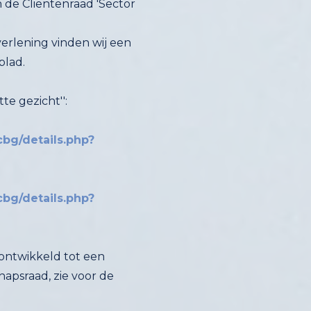
n de Cliëntenraad 'Sector
verlening vinden wij een
blad.
te gezicht'':
cbg/details.php?
cbg/details.php?
 ontwikkeld tot een
psraad, zie voor de