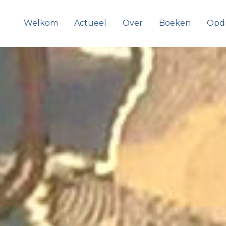
Welkom
Actueel
Over
Boeken
Opd